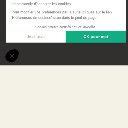
Mercredi 20 septembre, une trenta
Promotion et PRIMALP - en équip
immobilier de 42 appartements sur 
du projet ont partagé leurs retou
semaines.