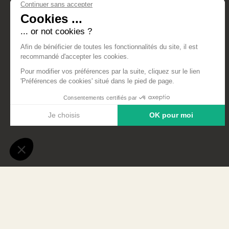
Sur les 2 jours, 6 collèges de Ha
groupe de collégien a pu découvri