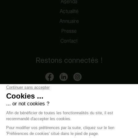
Agenda
Actualité
Annuaire
Presse
Contact
Restons connectés !
Mentions légales
-
Données personnelles
-
Contact
-
Modifier les cookies
-
Boondooa